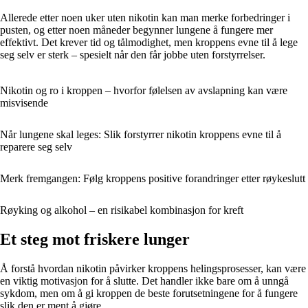
Allerede etter noen uker uten nikotin kan man merke forbedringer i
pusten, og etter noen måneder begynner lungene å fungere mer
effektivt. Det krever tid og tålmodighet, men kroppens evne til å lege
seg selv er sterk – spesielt når den får jobbe uten forstyrrelser.
Nikotin og ro i kroppen – hvorfor følelsen av avslapning kan være
misvisende
Når lungene skal leges: Slik forstyrrer nikotin kroppens evne til å
reparere seg selv
Merk fremgangen: Følg kroppens positive forandringer etter røykeslutt
Røyking og alkohol – en risikabel kombinasjon for kreft
Et steg mot friskere lunger
Å forstå hvordan nikotin påvirker kroppens helingsprosesser, kan være
en viktig motivasjon for å slutte. Det handler ikke bare om å unngå
sykdom, men om å gi kroppen de beste forutsetningene for å fungere
slik den er ment å gjøre.