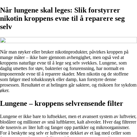
Når lungene skal leges: Slik forstyrrer
nikotin kroppens evne til å reparere seg
selv
Når man røyker eller bruker nikotinprodukter, påvirkes kroppen på
mange måter – ikke bare gjennom avhengighet, men også ved at
kroppens naturlige evne til å lege seg selv svekkes. Lungene, som
daglig utsettes for støv, bakterier og forurensning, har normalt en
imponerende evne til å reparere skader. Men nikotin og de stoffene
som følger med tobakksrøyk eller damp, kan forstyrre denne
prosessen. Resultatet er at helingen går saktere, og risikoen for sykdom
øker.
Lungene – kroppens selvrensende filter
Lungene er ikke bare to luftsekker, men et avansert system av luftveier,
blodårer og millioner av små luftblærer, kalt alveoler. Hver dag filtrerer
de tusenvis av liter luft og fanger opp partikler og mikroorganismer.
For å beskytte seg selv er luftveiene dekket av et lag med celler som