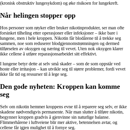
(kronisk obstruktiv lungesykdom) og øke risikoen for lungekreft.
Når helingen stopper opp
Hos personer som røyker eller bruker nikotinprodukter, ser man ofte
forsinket tilheling etter operasjoner eller infeksjoner – ikke bare i
lungene, men i hele kroppen. Nikotin får blodårene til å trekke seg
sammen, noe som reduserer blodgjennomstrømningen og dermed
tilførselen av oksygen og næring til vevet. Uten nok oksygen klarer
ikke cellene å utføre reparasjonsarbeidet sitt effektivt.
I lungene betyr dette at selv små skader – som de som oppstår ved
hoste eller irritasjon – kan utvikle seg til større problemer, fordi vevet
ikke får tid og ressurser til å lege seg.
Den gode nyheten: Kroppen kan komme
seg
Selv om nikotin hemmer kroppens evne til å reparere seg selv, er ikke
skadene nødvendigvis permanente. Når man slutter å tilføre nikotin,
begynner kroppen gradvis å gjenvinne sin naturlige balanse.
Flimmerhårene i luftveiene blir mer aktive, betennelsen avtar, og
cellene får igjen mulighet til å fornye seg.