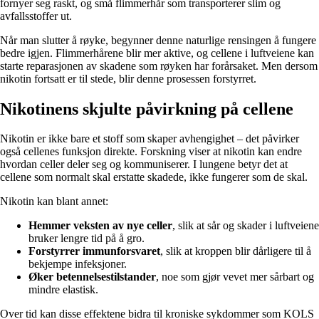
fornyer seg raskt, og små flimmerhår som transporterer slim og
avfallsstoffer ut.
Når man slutter å røyke, begynner denne naturlige rensingen å fungere
bedre igjen. Flimmerhårene blir mer aktive, og cellene i luftveiene kan
starte reparasjonen av skadene som røyken har forårsaket. Men dersom
nikotin fortsatt er til stede, blir denne prosessen forstyrret.
Nikotinens skjulte påvirkning på cellene
Nikotin er ikke bare et stoff som skaper avhengighet – det påvirker
også cellenes funksjon direkte. Forskning viser at nikotin kan endre
hvordan celler deler seg og kommuniserer. I lungene betyr det at
cellene som normalt skal erstatte skadede, ikke fungerer som de skal.
Nikotin kan blant annet:
Hemmer veksten av nye celler
, slik at sår og skader i luftveiene
bruker lengre tid på å gro.
Forstyrrer immunforsvaret
, slik at kroppen blir dårligere til å
bekjempe infeksjoner.
Øker betennelsestilstander
, noe som gjør vevet mer sårbart og
mindre elastisk.
Over tid kan disse effektene bidra til kroniske sykdommer som KOLS