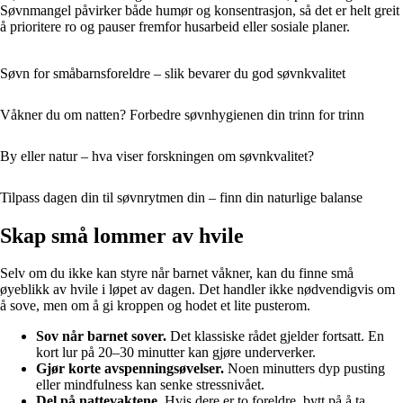
Søvnmangel påvirker både humør og konsentrasjon, så det er helt greit
å prioritere ro og pauser fremfor husarbeid eller sosiale planer.
Søvn for småbarnsforeldre – slik bevarer du god søvnkvalitet
Våkner du om natten? Forbedre søvnhygienen din trinn for trinn
By eller natur – hva viser forskningen om søvnkvalitet?
Tilpass dagen din til søvnrytmen din – finn din naturlige balanse
Skap små lommer av hvile
Selv om du ikke kan styre når barnet våkner, kan du finne små
øyeblikk av hvile i løpet av dagen. Det handler ikke nødvendigvis om
å sove, men om å gi kroppen og hodet et lite pusterom.
Sov når barnet sover.
Det klassiske rådet gjelder fortsatt. En
kort lur på 20–30 minutter kan gjøre underverker.
Gjør korte avspenningsøvelser.
Noen minutters dyp pusting
eller mindfulness kan senke stressnivået.
Del på nattevaktene.
Hvis dere er to foreldre, bytt på å ta