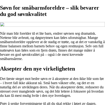
Søvn for småbarnsforeldre – slik bevarer
du god søvnkvalitet
Når man blir forelder til et lite barn, endrer søvnen seg dramatisk.
Nettene blir avbrutt, og døgnrytmen kan føles uforutsigbar. Mange
småbarnsforeldre opplever at de stadig er trøtte, og at det er vanskelig å
finne balansen mellom barnets behov og egen restitusjon. Selv om full
nattesøvn kan føles som en fjern drøm, finnes det mange måter å
bevare en god søvnkvalitet på – også i de mest krevende
småbarnsårene.
Aksepter den nye virkeligheten
Det første steget mot bedre søvn er å akseptere at den ikke blir som før
– i hvert fall ikke akkurat nå. Små barn våkner ofte, og det er en
naturlig del av utviklingen deres. Når du aksepterer dette, reduserer du
stresset over manglende søvn, og det blir lettere å fokusere på hvordan
du kan få mest mulig hvile i den nye hverdagen.
Prøv å senke forventningene til alt du skal rekke i løpet av dagen.