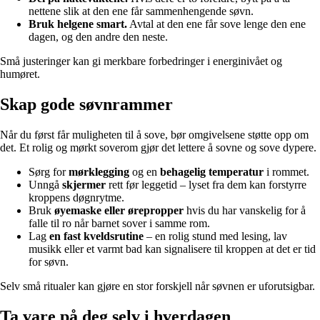
nettene slik at den ene får sammenhengende søvn.
Bruk helgene smart.
Avtal at den ene får sove lenge den ene
dagen, og den andre den neste.
Små justeringer kan gi merkbare forbedringer i energinivået og
humøret.
Skap gode søvnrammer
Når du først får muligheten til å sove, bør omgivelsene støtte opp om
det. Et rolig og mørkt soverom gjør det lettere å sovne og sove dypere.
Sørg for
mørklegging
og en
behagelig temperatur
i rommet.
Unngå
skjermer
rett før leggetid – lyset fra dem kan forstyrre
kroppens døgnrytme.
Bruk
øye­maske eller ørepropper
hvis du har vanskelig for å
falle til ro når barnet sover i samme rom.
Lag
en fast kveldsrutine
– en rolig stund med lesing, lav
musikk eller et varmt bad kan signalisere til kroppen at det er tid
for søvn.
Selv små ritualer kan gjøre en stor forskjell når søvnen er uforutsigbar.
Ta vare på deg selv i hverdagen