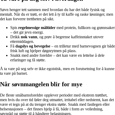
Søvn henger tett sammen med hvordan du har det både fysisk og
mentalt. Når du er trøtt, er det lett å ty til kaffe og raske løsninger, men
det kan forverre trettheten på sikt.
Spis
regelmessige måltider
med protein, fullkorn og grønnsaker
– det gir jevn energi.
Drikk
nok vann
, og prøv å begrense kaffeinntaket utover
ettermiddagen.
Få
dagslys og bevegelse
– en trilletur med barnevognen gir både
frisk luft og hjelper døgnrytmen på plass.
Snakk med andre foreldre – det kan være en lettelse å dele
erfaringer og få støtte.
Å ta vare på seg selv er ikke egoistisk, men en forutsetning for å kunne
ta vare på barnet.
Når søvnmangelen blir for mye
De fleste småbarnsforeldre opplever perioder med ekstrem trøtthet,
men hvis du over tid føler deg utmattet, irritabel eller nedstemt, kan det
være et tegn på at du trenger ekstra støtte. Snakk med fastlegen eller
helsestasjonen – det finnes hjelp å få, både i form av veiledning,
søvnråd og støtte til å håndtere belastningen.