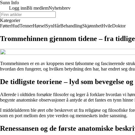
Sunn Info
Logg inn
Bli medlem
Nyhetsbrev
Kategorier
Føtter
Hud
Tenner
Hørsel
Syn
Hår
Behandling
Skjønnhet
Hvile
Doktor
Trommehinnen gjennom tidene – fra tidlige
Trommehinnen er en av kroppens mest følsomme og fascinerende struktur
hvordan den fungerer, og hvilken betydning den har, har endret seg dram
De tidligste teoriene – lyd som bevegelse og
Allerede i oldtiden forsøkte filosofer og leger å forklare hvordan vi hør
begynte anatomiske observasjoner å antyde at det fantes en tynn hinne i
I middelalderen ble øret ofte beskrevet ut fra religiøse og filosofiske
som en port mellom den ytre verden og menneskets indre sansning.
Renessansen og de første anatomiske beskri