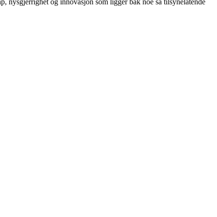
, nysgjerrighet og innovasjon som ligger bak noe så tilsynelatende