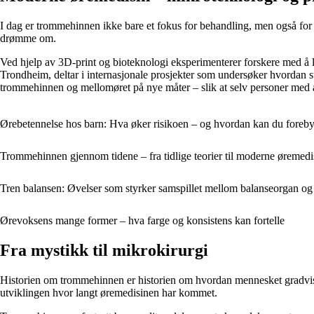
I dag er trommehinnen ikke bare et fokus for behandling, men også for
drømme om.
Ved hjelp av 3D-print og bioteknologi eksperimenterer forskere med å 
Trondheim, deltar i internasjonale prosjekter som undersøker hvordan st
trommehinnen og mellomøret på nye måter – slik at selv personer med a
Ørebetennelse hos barn: Hva øker risikoen – og hvordan kan du foreb
Trommehinnen gjennom tidene – fra tidlige teorier til moderne øremedi
Tren balansen: Øvelser som styrker samspillet mellom balanseorgan og
Ørevoksens mange former – hva farge og konsistens kan fortelle
Fra mystikk til mikrokirurgi
Historien om trommehinnen er historien om hvordan mennesket gradvis har
utviklingen hvor langt øremedisinen har kommet.