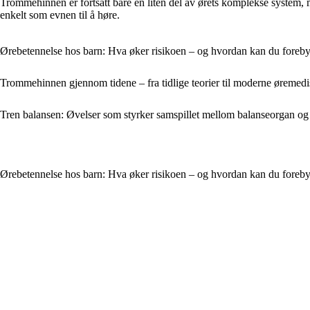
Trommehinnen er fortsatt bare en liten del av ørets komplekse system
enkelt som evnen til å høre.
Ørebetennelse hos barn: Hva øker risikoen – og hvordan kan du foreb
Trommehinnen gjennom tidene – fra tidlige teorier til moderne øremedi
Tren balansen: Øvelser som styrker samspillet mellom balanseorgan og
Ørebetennelse hos barn: Hva øker risikoen – og hvordan kan du foreb