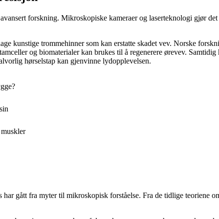
 avansert forskning. Mikroskopiske kameraer og laserteknologi gjør det
lage kunstige trommehinner som kan erstatte skadet vev. Norske forskni
amceller og biomaterialer kan brukes til å regenerere ørevev. Samtidig 
lvorlig hørselstap kan gjenvinne lydopplevelsen.
ygge?
sin
 muskler
 gått fra myter til mikroskopisk forståelse. Fra de tidlige teoriene om 