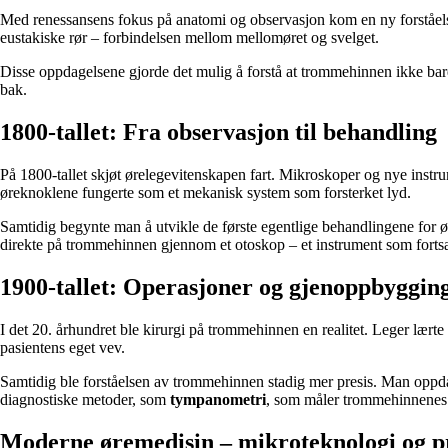
Med renessansens fokus på anatomi og observasjon kom en ny forståelse
eustakiske rør – forbindelsen mellom mellomøret og svelget.
Disse oppdagelsene gjorde det mulig å forstå at trommehinnen ikke bare 
bak.
1800-tallet: Fra observasjon til behandling
På 1800-tallet skjøt ørelegevitenskapen fart. Mikroskoper og nye in
øreknoklene fungerte som et mekanisk system som forsterket lyd.
Samtidig begynte man å utvikle de første egentlige behandlingene for ør
direkte på trommehinnen gjennom et otoskop – et instrument som fortsat
1900-tallet: Operasjoner og gjenoppbyggin
I det 20. århundret ble kirurgi på trommehinnen en realitet. Leger lært
pasientens eget vev.
Samtidig ble forståelsen av trommehinnen stadig mer presis. Man oppdag
diagnostiske metoder, som
tympanometri
, som måler trommehinnenes 
Moderne øremedisin – mikroteknologi og p