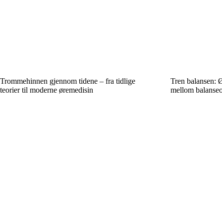
Trommehinnen gjennom tidene – fra tidlige
Tren balansen: Ø
teorier til moderne øremedisin
mellom balanseo