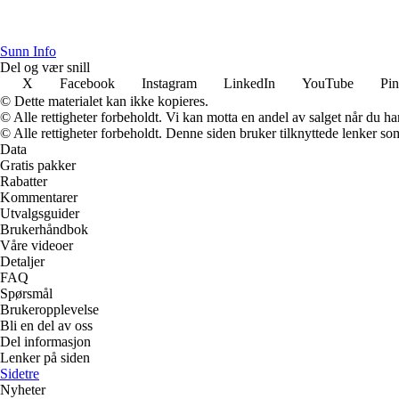
Sunn Info
Del og vær snill
X
Facebook
Instagram
LinkedIn
YouTube
Pin
© Dette materialet kan ikke kopieres.
© Alle rettigheter forbeholdt. Vi kan motta en andel av salget når du h
© Alle rettigheter forbeholdt. Denne siden bruker tilknyttede lenker som 
Data
Gratis pakker
Rabatter
Kommentarer
Utvalgsguider
Brukerhåndbok
Våre videoer
Detaljer
FAQ
Spørsmål
Brukeropplevelse
Bli en del av oss
Del informasjon
Lenker på siden
Sidetre
Nyheter