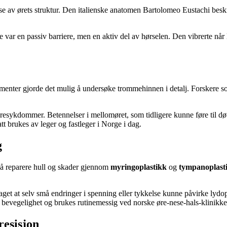
 av ørets struktur. Den italienske anatomen Bartolomeo Eustachi beskr
var en passiv barriere, men en aktiv del av hørselen. Den vibrerte når 
strumenter gjorde det mulig å undersøke trommehinnen i detalj. Forsk
esykdommer. Betennelser i mellomøret, som tidligere kunne føre til døvh
t brukes av leger og fastleger i Norge i dag.
g
e å reparere hull og skader gjennom
myringoplastikk
og
tympanoplast
et at selv små endringer i spenning eller tykkelse kunne påvirke lydopp
bevegelighet og brukes rutinemessig ved norske øre-nese-hals-klinikke
resisjon