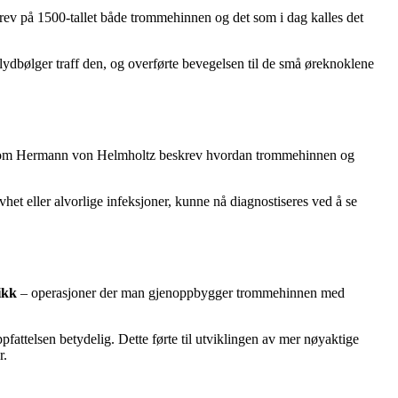
ev på 1500-tallet både trommehinnen og det som i dag kalles det
lydbølger traff den, og overførte bevegelsen til de små øreknoklene
ere som Hermann von Helmholtz beskrev hvordan trommehinnen og
et eller alvorlige infeksjoner, kunne nå diagnostiseres ved å se
ikk
– operasjoner der man gjenoppbygger trommehinnen med
fattelsen betydelig. Dette førte til utviklingen av mer nøyaktige
r.