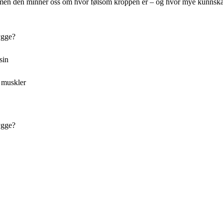
, men den minner oss om hvor følsom kroppen er – og hvor mye kunnskap
ygge?
sin
 muskler
ygge?