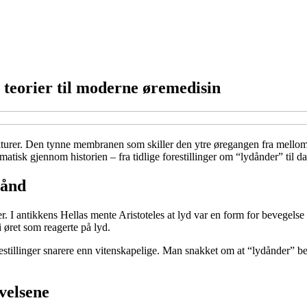
 teorier til moderne øremedisin
er. Den tynne membranen som skiller den ytre øregangen fra mellomøret
atisk gjennom historien – fra tidlige forestillinger om “lydånder” til 
 ånd
er. I antikkens Hellas mente Aristoteles at lyd var en form for bevegelse
 øret som reagerte på lyd.
 forestillinger snarere enn vitenskapelige. Man snakket om at “lydånder”
velsene